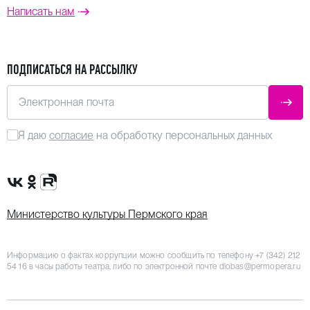
Написать нам
ПОДПИСАТЬСЯ НА РАССЫЛКУ
Электронная почта
ОТПР
Я даю
согласие
на обработку персональных данных
Сообщество VK
Группа в одноклассниках
Канал Rutube
Министерство культуры Пермского края
Информацию о фактах коррупции можно сообщить по телефону
+7 (342) 212
54 16
в часы работы театра, либо по электронной почте
dlobas@permopera.ru