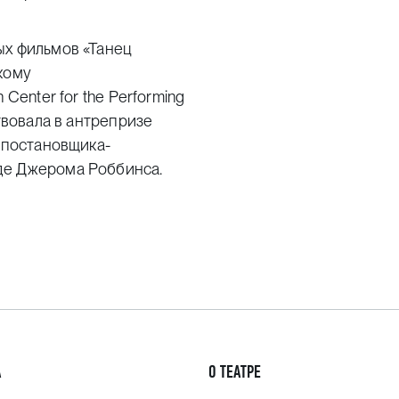
ых фильмов «Танец
кому
Center for the Performing
твовала в антрепризе
е постановщика-
де Джерома Роббинса.
А
О ТЕАТРЕ