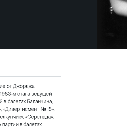
ение от Джорджа
В 1983-м стала ведущей
 в балетах Баланчина,
», «Дивертисмент № 15»,
Щелкунчик», «Серенада»,
 партии в балетах