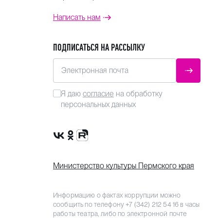
Написать нам
ПОДПИСАТЬСЯ НА РАССЫЛКУ
Электронная почта
ОТПРАВ
Я даю
согласие
на обработку
персональных данных
Сообщество VK
Группа в одноклассниках
Канал Rutube
Министерство культуры Пермского края
Информацию о фактах коррупции можно
сообщить по телефону
+7 (342) 212 54 16
в часы
работы театра, либо по электронной почте