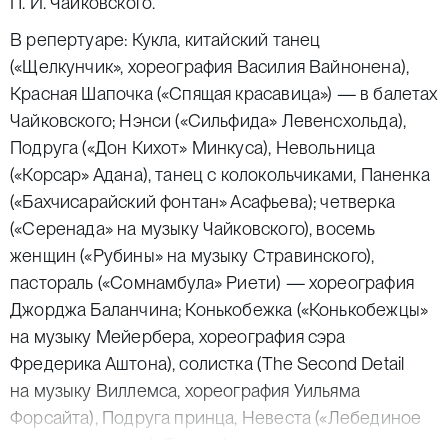
П. И. Чайковского.
В репертуаре: Кукла, китайский танец
(«Щелкунчик», хореография Василия Вайнонена),
Красная Шапочка («Спящая красавица») — в балетах
Чайковского; Нэнси («Сильфида» Левенсхольда),
Подруга («Дон Кихот» Минкуса), Невольница
(«Корсар» Адана), танец с колокольчиками, Паненка
(«Бахчисарайский фонтан» Асафьева); четверка
(«Серенада» на музыку Чайковского), восемь
женщин («Рубины» на музыку Стравинского),
пастораль («Сомнамбула» Риети) — хореография
Джорджа Баланчина; Конькобежка («Конькобежцы»
на музыку Мейербера, хореография сэра
Фредерика Аштона), солистка (The Second Detail
на музыку Виллемса, хореография Уильяма
Форсайта), Подруга принца, Невеста («Лебединое
озеро», редакция), Луиза, французская пара