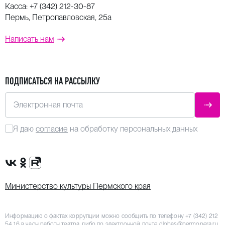
Касса:
+7 (342) 212-30-87
Пермь, Петропавловская, 25а
Написать нам
ПОДПИСАТЬСЯ НА РАССЫЛКУ
Электронная почта
ОТПР
Я даю
согласие
на обработку персональных данных
Сообщество VK
Группа в одноклассниках
Канал Rutube
Министерство культуры Пермского края
Информацию о фактах коррупции можно сообщить по телефону
+7 (342) 212
54 16
в часы работы театра, либо по электронной почте
dlobas@permopera.ru