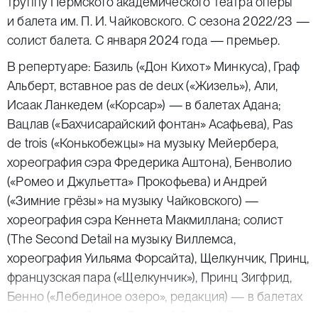
труппу Пермского академического театра оперы
и балета им. П. И. Чайковского. С сезона 2022/23 —
солист балета. С января 2024 года — премьер.
В репертуаре: Базиль («Дон Кихот» Минкуса), Граф
Альберт, вставное pas de deux («Жизель»), Али,
Исаак Ланкедем («Корсар») — в балетах Адана;
Вацлав («Бахчисарайский фонтан» Асафьева), Pas
de trois («Конькобежцы» на музыку Мейербера,
хореография сэра Фредерика Аштона), Бенволио
(«Ромео и Джульетта» Прокофьева) и Андрей
(«Зимние грёзы» на музыку Чайковского) —
хореография сэра Кеннета Макмиллана; солист
(The Second Detail на музыку Виллемса,
хореография Уильяма Форсайта), Щелкунчик, Принц,
французская пара («Щелкунчик»), Принц Зигфрид,
Бенно («Лебединое озеро», редакция) — в балетах
Чайковского; Солор, Золотой божок («Баядерка»