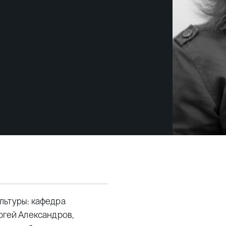
льтуры: кафедра
ргей Александров,