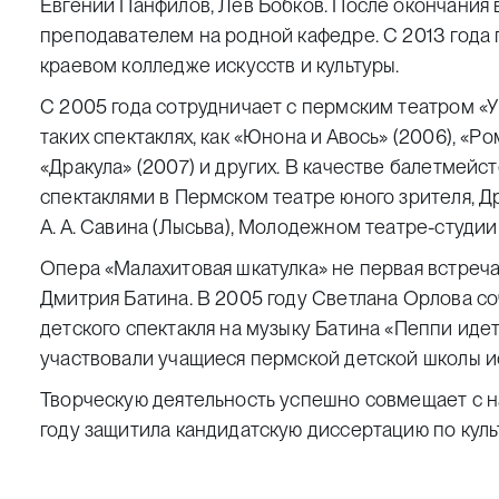
Евгений Панфилов, Лев Бобков. После окончания 
преподавателем на родной кафедре. С 2013 года
краевом колледже искусств и культуры.
С 2005 года сотрудничает с пермским театром «У 
таких спектаклях, как «Юнона и Авось» (2006), «Ро
«Дракула» (2007) и других. В качестве балетмейс
спектаклями в Пермском театре юного зрителя, Д
А. А. Савина (Лысьва), Молодежном театре-студии
Опера «Малахитовая шкатулка» не первая встреча
Дмитрия Батина. В 2005 году Светлана Орлова с
детского спектакля на музыку Батина «Пеппи идет
участвовали учащиеся пермской детской школы и
Творческую деятельность успешно совмещает с на
году защитила кандидатскую диссертацию по куль