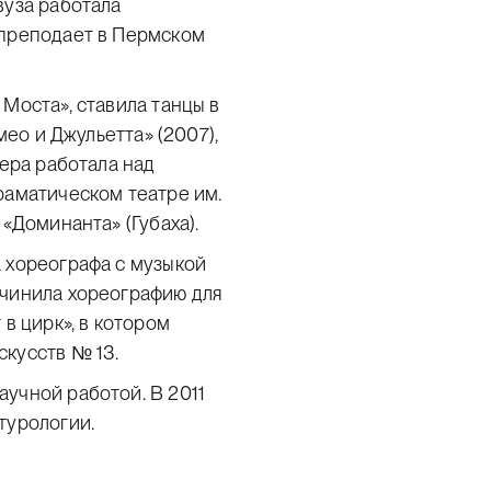
вуза работала
 преподает в Пермском
Моста», ставила танцы в
мео и Джульетта» (2007),
тера работала над
раматическом театре им.
 «Доминанта» (Губаха).
 хореографа с музыкой
очинила хореографию для
 в цирк», в котором
скусств № 13.
учной работой. В 2011
турологии.