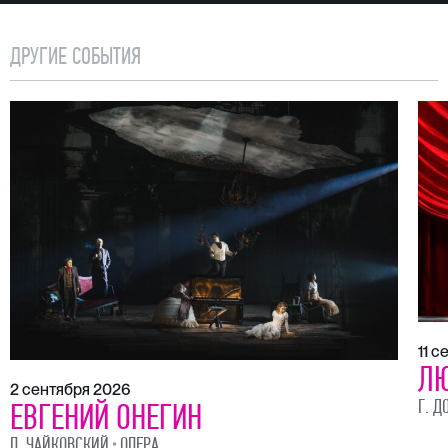
ДРУГИЕ СОБЫТИЯ
11 
ЛЮ
2 сентября 2026
Г. Д
ЕВГЕНИЙ ОНЕГИН
П. ЧАЙКОВСКИЙ
ОПЕРА