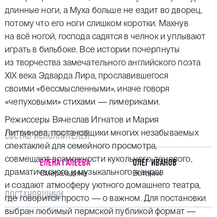
длинные ноги, а Муха больше не ездит во дворец,
потому что его ноги слишком коротки. Махнув
на всё ногой, господа садятся в челнок и уплывают
играть в бильбоке. Все истории почерпнуты
из творчества замечательного английского поэта
XIX века Эдварда Лира, прославившегося
своими «бессмысленными», иначе говоря
«чепуховыми» стихами — лимериками.
Режиссеры Вячеслав Игнатов и Мария
Литвинова, постановщики многих незабываемых
СОСТАВ ИСПОЛНИТЕЛЕЙ
спектаклей для семейного просмотра,
совмещают возможности кукольного, теневого,
ЕЛЕНА ГАЛЕЕВА
ОЛЕГ ИВАНОВ
драматического и музыкального жанров
Смеральдина
Ботаник
и создают атмосферу уютного домашнего театра,
ПОСТАНОВЩИКИ
где говорится просто — о важном. Для постановки
выбран любимый пермской публикой формат —