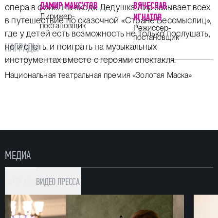
ДАМИР МАКСУТОВ
ВЯЧЕСЛАВ
опера в фойе. На входе Дедушка Лир зазывает всех
Дирижер-
ИГНАТОВ
в путешествие по сказочной «Стране Бессмыслиц»,
постановщик
Режиссер-
где у детей есть возможность не только послушать,
постановщик
НАГРАДЫ
но и спеть, и поиграть на музыкальных
инструментах вместе с героями спектакля.
Национальная театральная премия «Золотая Маска»
МЕДИА
ФОТО (36)
ВИДЕО
ПРЕССА