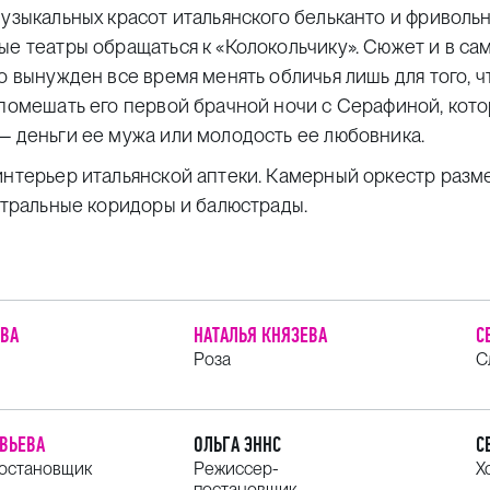
музыкальных красот итальянского бельканто и фриволь
ые театры обращаться к «Колокольчику». Сюжет и в са
о вынужден все время менять обличья лишь для того, 
 помешать его первой брачной ночи с Серафиной, кото
— деньги ее мужа или молодость ее любовника.
 интерьер итальянской аптеки. Камерный оркестр разм
еатральные коридоры и балюстрады.
ОВА
НАТАЛЬЯ КНЯЗЕВА
С
Роза
С
ОВЬЕВА
ОЛЬГА ЭННС
С
постановщик
Режиссер-
Х
постановщик