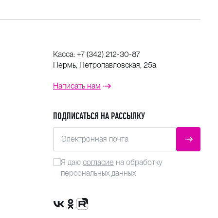
Касса:
+7 (342) 212-30-87
Пермь, Петропавловская, 25а
Написать нам
ПОДПИСАТЬСЯ НА РАССЫЛКУ
Электронная почта
ОТПРАВ
Я даю
согласие
на обработку
персональных данных
Сообщество VK
Группа в одноклассниках
Канал Rutube