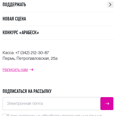
ПОДДЕРЖАТЬ
НОВАЯ СЦЕНА
КОНКУРС «АРАБЕСК»
Касса:
+7 (342) 212-30-87
Пермь, Петропавловская, 25а
Написать нам
ПОДПИСАТЬСЯ НА РАССЫЛКУ
Электронная почта
ОТПР
Я даю
согласие
на обработку персональных данных