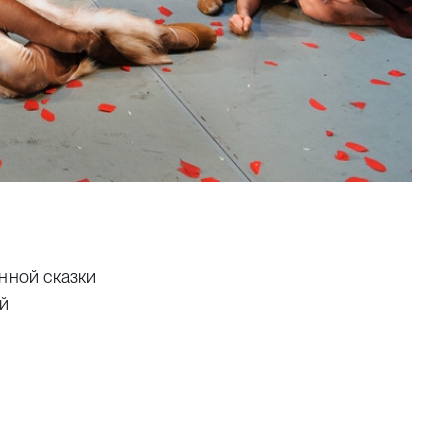
нной сказки
ой