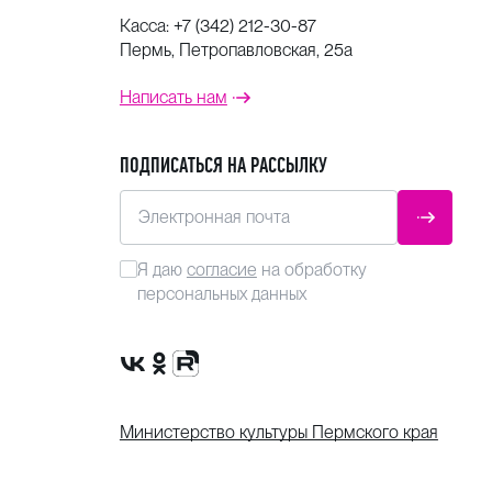
Касса:
+7 (342) 212-30-87
Пермь, Петропавловская, 25а
Написать нам
ПОДПИСАТЬСЯ НА РАССЫЛКУ
Электронная почта
ОТПРАВ
Я даю
согласие
на обработку
персональных данных
Сообщество VK
Группа в одноклассниках
Канал Rutube
Министерство культуры Пермского края