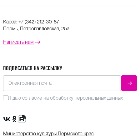
Касса:
+7 (342) 212-30-87
Пермь, Петропавловская, 25а
Написать нам
ПОДПИСАТЬСЯ НА РАССЫЛКУ
Электронная почта
ОТПР
Я даю
согласие
на обработку персональных данных
Сообщество VK
Группа в одноклассниках
Канал Rutube
Министерство культуры Пермского края