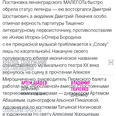
Постановка ленинградского МАЛЕГОТа быстро
обрела статус легенды — ею восторгался Дмитрий
Шостакович, а академик Дмитрий Лихачев особо
отмечал верность партитуры Тищенко
литературному первоисточнику, противопоставляя
ее «Князю Игорю» («Опера Бородина
с ее прекрасной музыкой приближается к „Слову“
лишь по касательной»). Накануне своего
полувекового юбилея иконическое название
КРАТКОЕ СОДЕРЖАНИЕ
[+]
отечественного музыкального театра ХХ века
ПОСТАНОВЩИКИ
вернулось на сцену в прочтении Алексея
Мирошниченко: руководитель Пермского балета
АРТЕМ АБАШЕВ
ВЛАДИМИР
работал над «Ярославной» вместе с постоянными
Дирижер-
ТКАЧЕНКО
творческими партнерами — дирижером Артемом
постановщик
Дирижер
Абашевым, сценографом Альоной Пикаловой,
художницей по костюмам Татьяной Ногиновой
СПОНСОРЫ ПРОЕКТА
и художником по свету Алексеем Хорошевым.