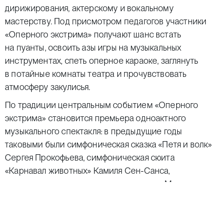
дирижирования, актерскому и вокальному
мастерству. Под присмотром педагогов участники
«Оперного экстрима» получают шанс встать
на пуанты, освоить азы игры на музыкальных
инструментах, спеть оперное караоке, заглянуть
в потайные комнаты театра и прочувствовать
атмосферу закулисья.
По традиции центральным событием «Оперного
экстрима» становится премьера одноактного
музыкального спектакля: в предыдущие годы
таковыми были симфоническая сказка «Петя и волк»
Сергея Прокофьева, симфоническая сюита
«Карнавал животных» Камиля Сен-Санса,
литературно-музыкальная композиция «Метель»
Георгия Свиридова по одноименной повести
Александра Пушкина.