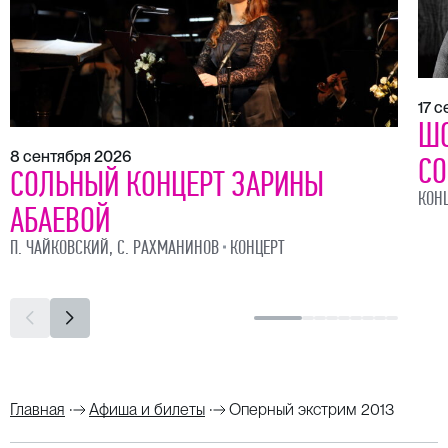
17 
ШО
8 сентября 2026
СО
СОЛЬНЫЙ КОНЦЕРТ ЗАРИНЫ
КОН
АБАЕВОЙ
П. ЧАЙКОВСКИЙ, С. РАХМАНИНОВ
КОНЦЕРТ
Главная
Афиша и билеты
Оперный экстрим 2013