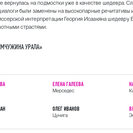
зе вернулась на подмостки уже в качестве шедевра. С
 диалоги были заменены на высокопарные речитативы 
иссерской интерпретации Георгия Исаакяна шедевру 
вотными страстями.
ЕМЧУЖИНА УРАЛА»
ОВА
ЕЛЕНА ГАЛЕЕВА
Н
Мерседес
К
МАН
ОЛЕГ ИВАНОВ
В
Цунига
Э