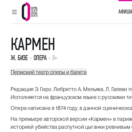
АФИША
ГЛАВНОЕ МЕНЮ
Пермский театр оперы и балета
КАРМЕН
Ж. БИЗЕ
ОПЕРА
0+
Пермский театр оперы и балета
Редакция Э. Гиро. Либретто А. Мельяка, Л. Галев
Исполняется на французском языке с русскими т
Опера написана в 1874 году, в данной сценическ
На премьере авторской версии «Кармен» в пари
историей убийства распутной цыганки ревнивым с