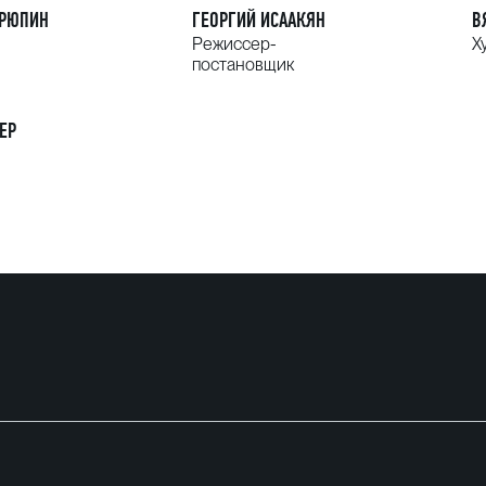
УРЮПИН
ГЕОРГИЙ ИСААКЯН
В
Режиссер-
Х
постановщик
ЕР