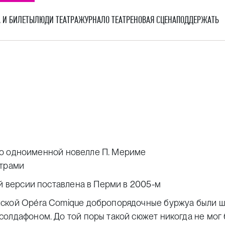
 И БИЛЕТЫ
ЛЮДИ ТЕАТРА
ЖУРНАЛ
О ТЕАТРЕ
НОВАЯ СЦЕНА
ПОДДЕРЖАТЬ
и по одноименной новелле П. Мериме
итрами
ой версии поставлена в Перми в 2005-м
жской Opéra Comique добропорядочные буржуа были 
олдафоном. До той поры такой сюжет никогда не мог 