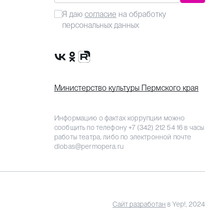
Я даю
согласие
на обработку
персональных данных
Сообщество VK
Группа в одноклассниках
Канал Rutube
Министерство культуры Пермского края
Информацию о фактах коррупции можно
сообщить по телефону
+7 (342) 212 54 16
в часы
работы театра, либо по электронной почте
dlobas@permopera.ru
Сайт разработан
в Yep!, 2024