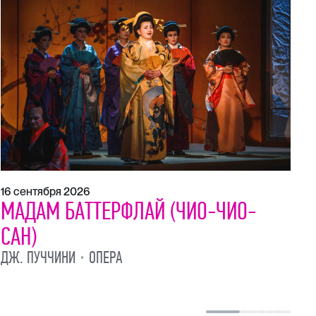
И
П
16 сентября 2026
МАДАМ БАТТЕРФЛАЙ (ЧИО-ЧИО-
САН)
ДЖ. ПУЧЧИНИ
ОПЕРА