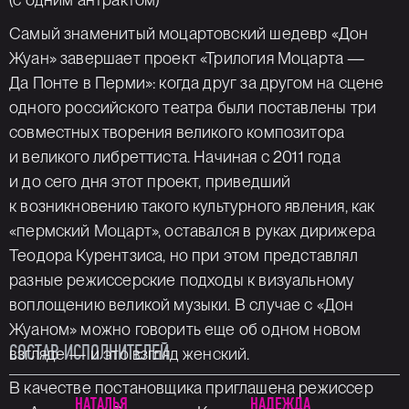
Самый знаменитый моцартовский шедевр «Дон
Жуан» завершает проект «Трилогия Моцарта —
Да Понте в Перми»: когда друг за другом на сцене
одного российского театра были поставлены три
совместных творения великого композитора
и великого либреттиста. Начиная с 2011 года
и до сего дня этот проект, приведший
к возникновению такого культурного явления, как
«пермский Моцарт», оставался в руках дирижера
Теодора Курентзиса, но при этом представлял
разные режиссерские подходы к визуальному
воплощению великой музыки. В случае с «Дон
Жуаном» можно говорить еще об одном новом
СОСТАВ ИСПОЛНИТЕЛЕЙ
взгляде — и это взгляд женский.
В качестве постановщика приглашена режиссер
НАТАЛЬЯ
НАДЕЖДА