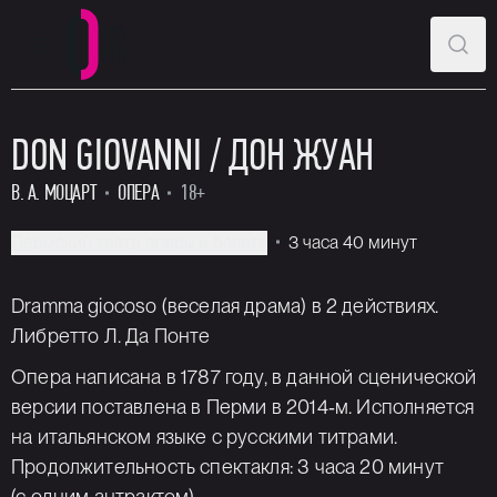
ГЛАВНОЕ МЕНЮ
ПОИ
Пермский театр оперы и балета
DON GIOVANNI / ДОН ЖУАН
В. А. МОЦАРТ
ОПЕРА
18+
Пермский театр оперы и балета
3 часа 40 минут
Dramma giocoso (веселая драма) в 2 действиях.
Либретто Л. Да Понте
Опера написана в 1787 году, в данной сценической
версии поставлена в Перми в 2014‑м. Исполняется
на итальянском языке с русскими титрами.
Продолжительность спектакля: 3 часа 20 минут
(с одним антрактом)