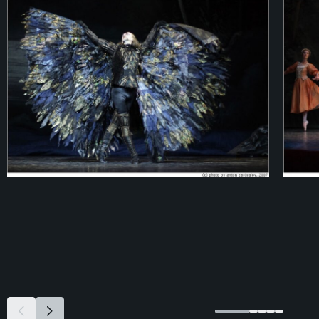
ДЕЙСТВИЕ ПЕРВОЕ
Картина первая
В парке старинного замка веселье и танцы. Друзья
поздравляют принца Зигфрида
с совершеннолетием.
Праздничное торжество прерывается появлением
Владетельной принцессы, матери принца. Она
напоминает сыну о его долге правителя: завтра его
день рождения будет отмечен официально
на придворном балу, и там он обязан выбрать себе
невесту. Но слова матери не находят отклика
в душе принца: ему жаль терять свою свободу,
и он еще не встретил той, что тронула бы его
сердце.
Наступает вечер, темнеет. Зигфрида тревожат