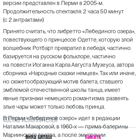
версии представлен в Перми в 2005-м.
Продолжительность спектакля: 2 часа 50 минут
(с 2 антрактами)
Принято считать, что либретто «Лебединого озера»,
повествующего о принцессе Одетте, которую злой
волшебник Ротбарт превратил в лебедя, частично
базируется на русском фольклоре, частично
на повести Иоганна Карла Августа Музеуса, автора
сборника «Народные сказки немцев». Так или иначе,
но сюжетообразующий мотив балета, ставшего
эмблемой отечественной школы танца, имеет
явные признаки немецкого романтизма: развеять
злые чары может только любовь принца.
В Перми «Лебединое озеро» идет в редакции
СОСТАВ ИСПОЛНИТЕЛЕЙ
Наталии Макаровой, в 1960-х — прима-балерины
Мариинского театра, а после эмиграции
ИННА БИЛАШ
НИКИТА