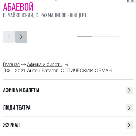
КОН
АБАЕВОЙ
играет на клавишах в поп-механике, а Семён
Семёнович, сняв очки, смотрит на сосну — и в этот
П. ЧАЙКОВСКИЙ, С. РАХМАНИНОВ
КОНЦЕРТ
самый момент достигает просветления.
Антон Батагов
Площадка: Завод Шпагина / Цех № 5
Главная
Афиша и билеты
ДФ—2021. Антон Батагов. ОПТИЧЕСКИЙ ОБМАН
АФИША И БИЛЕТЫ
ЛЮДИ ТЕАТРА
ЖУРНАЛ