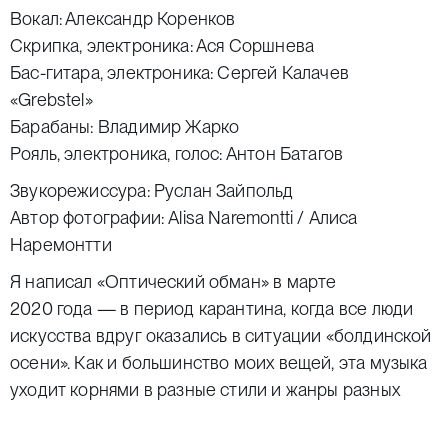
Вокал: Александр Коренков
Скрипка, электроника: Ася Соршнева
Бас-гитара, электроника: Сергей Калачев
«Grebstel»
Барабаны: Владимир Жарко
Рояль, электроника, голос: Антон Батагов
Звукорежиссура: Руслан Зайпольд
Автор фотографии: Alisa Naremontti / Алиса
Наремонтти
Я написал «Оптический обман» в марте
2020 года — в период карантина, когда все люди
искусства вдруг оказались в ситуации «болдинской
осени». Как и большинство моих вещей, эта музыка
уходит корнями в разные стили и жанры разных
времен, и всё это объединено минималистскими
традициями. Этот цикл песен — продолжение