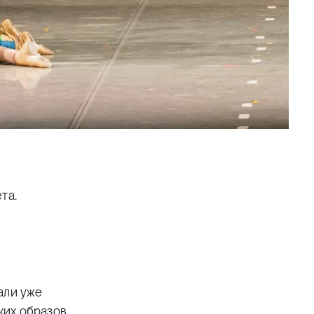
та.
али уже
их образов,