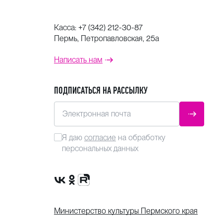
Касса:
+7 (342) 212-30-87
Пермь, Петропавловская, 25а
Написать нам
ПОДПИСАТЬСЯ НА РАССЫЛКУ
Электронная почта
ОТПРАВ
Я даю
согласие
на обработку
персональных данных
Сообщество VK
Группа в одноклассниках
Канал Rutube
Министерство культуры Пермского края