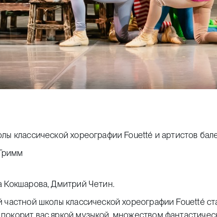
лы классической хореографии Fouetté и артистов бале
 Гримм
а Кокшарова, Дмитрий Четин.
 частной школы классической хореографии Fouetté ст
покорит вас яркой музыкой, множеством фантастическ