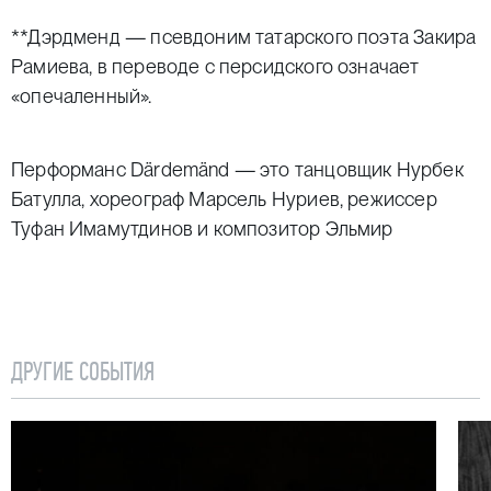
**Дэрдменд — псевдоним татарского поэта Закира
Рамиева, в переводе с персидского означает
«опечаленный».
Перформанс Därdemänd — это танцовщик Нурбек
Батулла, хореограф Марсель Нуриев, режиссер
Туфан Имамутдинов и композитор Эльмир
Низамов, единомышленники, которые в 2017 году
в Казани основали творческое объединение
«Алиф». Их первым проектом стал пластический
спектакль «Әлиф», принесший Нурбеку Батулле
ДРУГИЕ СОБЫТИЯ
премию «Золотая маска» за исполнительское
мастерство. С тех пор Батулла и объединение
«Алиф» стали своего рода амбассадорами
татарского современного танца, который