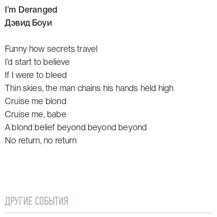
I’m Deranged
Дэвид Боуи
Funny how secrets travel
I’d start to believe
If I were to bleed
Thin skies, the man chains his hands held high
Cruise me blond
Cruise me, babe
A blond belief beyond beyond beyond
No return, no return
I’m deranged
Deranged, down, down, down
I’m deranged, down, down, down
So cruise me, babe; cruise me, baby
ДРУГИЕ СОБЫТИЯ
And the rain sets in