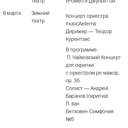
театр
«Ромео и Джульетта»
9 марта
Зимний
Концерт оркестра
театр
musicAeterna
Дирижер — Теодор
Курентзис
В программе:
П. Чайковский Концерт
для скрипки
с оркестром ре мажор,
ор. 35
Солист — Андрей
Баранов (скрипка)
Л. ван
Бетховен
Симфония
№5