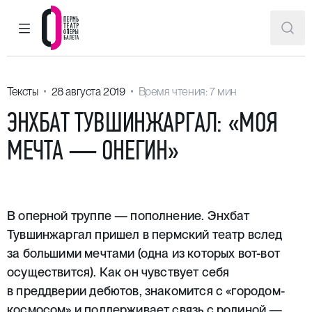
ГЛАВНОЕ МЕНЮ
ПОИ
Пермский театр оперы и балета
Тексты
28 августа 2019
Время чтения: 7 мин
ЭНХБАТ ТУВШИНЖАРГАЛ: «МОЯ
МЕЧТА — ОНЕГИН»
В оперной труппе — пополнение.
Энхбат
Тувшинжаргал
пришел в пермский театр вслед
за большими мечтами (одна из которых
вот-вот
осуществится). Как он чувствует себя
в преддверии дебютов, знакомится с «городом-
космосом» и поддерживает связь с родиной —