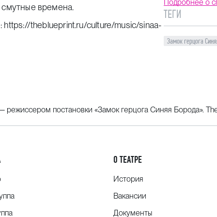
Подробнее о с
в смутные времена.
ТЕГИ
:
https://theblueprint.ru/culture/music/sinaa-
Замок герцога Синя
режиссером постановки «Замок герцога Синяя Борода». The 
А
О ТЕАТРЕ
о
История
уппа
Вакансии
уппа
Документы