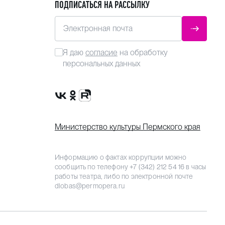
ПОДПИСАТЬСЯ НА РАССЫЛКУ
Электронная почта
ОТПРАВ
Я даю
согласие
на обработку
персональных данных
Сообщество VK
Группа в одноклассниках
Канал Rutube
Министерство культуры Пермского края
Информацию о фактах коррупции можно
сообщить по телефону
+7 (342) 212 54 16
в часы
работы театра, либо по электронной почте
dlobas@permopera.ru