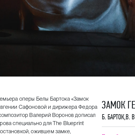
ремьера оперы Белы Бартока «Замок
ЗАМОК Г
 Евгении Сафоновой и дирижера Федора
я композитор Валерий Воронов дописал
Б. БАРТОК
,
В. 
рова специально для The Blueprint
постановкой, ожившем замке,