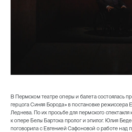
В Пермском театре оперы и балета состоялась п
герцога Синяя Борода» в постановке режиссера
Леднева. По их просьбе для пермского спектакл
к опере Белы Бартока пролог и эпилог. Юлия Беде
поговорила с Евгенией Сафоновой о работе над 