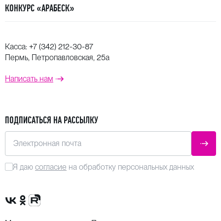
КОНКУРС «АРАБЕСК»
Касса:
+7 (342) 212-30-87
Пермь, Петропавловская, 25а
Написать нам
ПОДПИСАТЬСЯ НА РАССЫЛКУ
Электронная почта
ОТПР
Я даю
согласие
на обработку персональных данных
Сообщество VK
Группа в одноклассниках
Канал Rutube