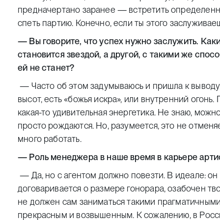
предначертано заранее — встретить определенны
спеть партию. Конечно, если ты этого заслуживаеш
— Вы говорите, что успех нужно заслужить. Ка
становится звездой, а другой, с такими же спос
ей не станет?
— Часто об этом задумываюсь и пришла к выводу,
высот, есть «божья искра», или внутренний огонь.
какая-то удивительная энергетика. Не знаю, можно
просто рождаются. Но, разумеется, это не отмен
много работать.
— Роль менеджера в наше время в карьере арти
— Да, но с агентом должно повезти. В идеале: он 
договаривается о размере гонорара, озабочен тв
не должен сам заниматься такими прагматичными
прекрасным и возвышенным. К сожалению, в Росси