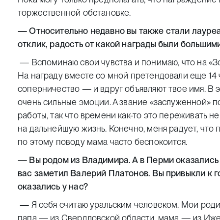
торжественной обстановке.
— Относительно недавно вы также стали лауре
отклик, радость от какой награды были большим
— Вспоминаю свои чувства и понимаю, что на «Зо
На награду вместе со мной претендовали еще 14 ч
соперничество — и вдруг объявляют твое имя. В 
очень сильные эмоции. А звание «заслуженной» 
работы, так что времени как-то это переживать не
на дальнейшую жизнь. Конечно, меня радует, что 
по этому поводу мама часто беспокоится.
— Вы родом из Владимира. А в Перми оказались
вас заметил Валерий Платонов. Вы привыкли к го
оказались у нас?
— Я себя считаю уральским человеком. Мои роди
папа — из Свердловской области, мама — из Ижев