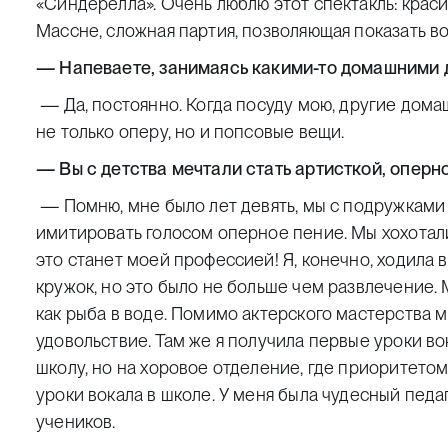
«Синдерелла». Очень люблю этот спектакль: крас
Массне, сложная партия, позволяющая показать в
— Напеваете, занимаясь какими-то домашними
— Да, постоянно. Когда посуду мою, другие дом
не только оперу, но и попсовые вещи.
— Вы с детства мечтали стать артисткой, оперн
— Помню, мне было лет девять, мы с подружками 
имитировать голосом оперное пение. Мы хохотали 
это станет моей профессией! Я, конечно, ходила 
кружок, но это было не больше чем развлечение. 
как рыба в воде. Помимо актерского мастерства 
удовольствие. Там же я получила первые уроки во
школу, но на хоровое отделение, где приоритето
уроки вокала в школе. У меня была чудесный педа
учеников.