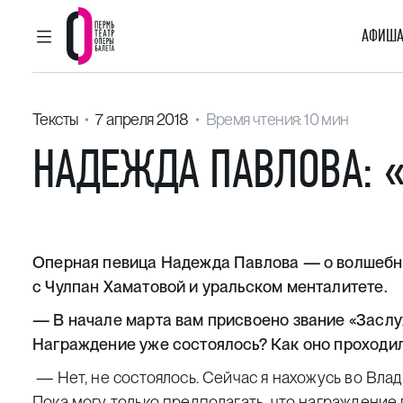
АФИША
ГЛАВНОЕ МЕНЮ
Пермский театр оперы и балета
Тексты
7 апреля 2018
Время чтения: 10 мин
НАДЕЖДА ПАВЛОВА: ​
Оперная певица Надежда Павлова — о волшебной
с Чулпан Хаматовой и уральском менталитете.
— В начале марта вам присвоено звание «Заслу
Награждение уже состоялось? Как оно проходи
— Нет, не состоялось. Сейчас я нахожусь во Вла
Пока могу только предполагать, что награждение 