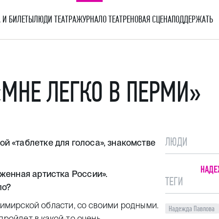
 И БИЛЕТЫ
ЛЮДИ ТЕАТРА
ЖУРНАЛ
О ТЕАТРЕ
НОВАЯ СЦЕНА
ПОДДЕРЖАТЬ
«МНЕ ЛЕГКО В ПЕРМИ»
ЛЮДИ
 «таблетке для голоса», знакомстве
НАДЕ
женная артистка России».
ТЕГИ
ло?
димирской области, со своими родными.
Надежда Павлова
пройдет в какой-то очень