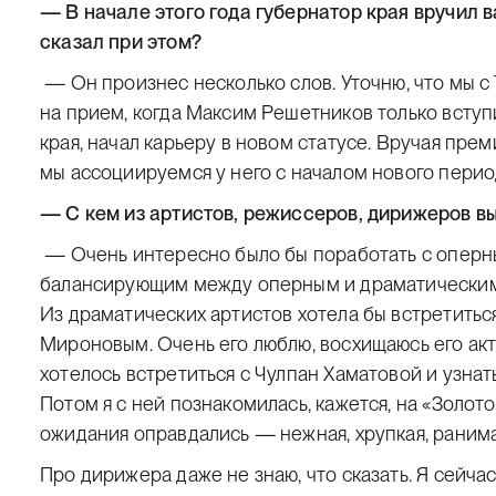
— В начале этого года губернатор края вручил в
сказал при этом?
— Он произнес несколько слов. Уточню, что мы с
на прием, когда Максим Решетников только всту
края, начал карьеру в новом статусе. Вручая прем
мы ассоциируемся у него с началом нового перио
— С кем из артистов, режиссеров, дирижеров вы
— Очень интересно было бы поработать с опер
балансирующим между оперным и драматическим
Из драматических артистов хотела бы встретиться
Мироновым. Очень его люблю, восхищаюсь его ак
хотелось встретиться с Чулпан Хаматовой и узнать:
Потом я с ней познакомилась, кажется, на «Золотой
ожидания оправдались — нежная, хрупкая, ранима
Про дирижера даже не знаю, что сказать. Я сейч