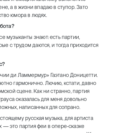
не, а в жизни впадаю в ступор. Зато
тво юмора в людях.
абота?
е музыканты знают: есть партии,
орые с трудом даются, и тогда приходится
с?
ючии ди Ламмермур» Гаэтано Доницетти.
ютно гармонично. Лючию, кстати, давно
рмской сцене. Как ни странно, партия
рауса оказалась для меня довольно
ложных, написанных для сопрано.
стоящему русская музыка, для артиста
х — это партия феи в опере-сказке