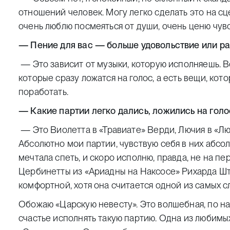
отношений человек. Могу легко сделать это на сце
очень люблю посмеяться от души, очень ценю чувс
— Пение для вас —
больше удовольствие или р
— Это зависит от музыки, которую исполняешь. Вс
которые сразу ложатся на голос, а есть вещи, кот
поработать.
— Какие партии легко дались, ложились на голо
— Это Виолетта в «Травиате» Верди, Лючия в «Л
Абсолютно мои партии, чувствую себя в них абсол
мечтала спеть, и скоро исполню, правда, не на пе
Цербинетты из «Ариадны на Наксосе» Рихарда Шт
комфортной, хотя она считается одной из самых с
Обожаю «Царскую невесту». Это волшебная, по на
счастье исполнять такую партию. Одна из любимы