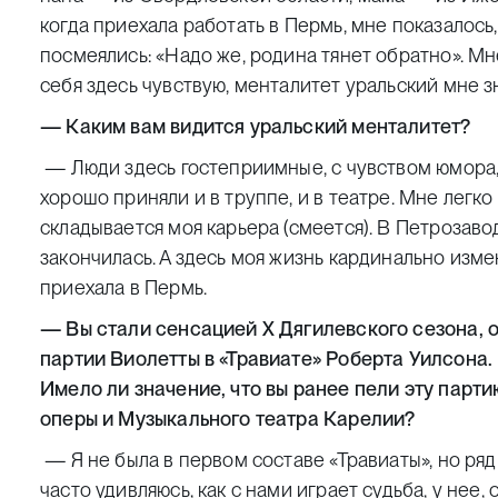
когда приехала работать в Пермь, мне показалось
посмеялись: «Надо же, родина тянет обратно». М
себя здесь чувствую, менталитет уральский мне з
— Каким вам видится уральский менталитет?
— Люди здесь гостеприимные, с чувством юмора,
хорошо приняли и в труппе, и в театре. Мне легко
складывается моя карьера (смеется). В Петрозаво
закончилась. А здесь моя жизнь кардинально измен
приехала в Пермь.
— Вы стали сенсацией X Дягилевского сезона, о
партии Виолетты в «Травиате» Роберта Уилсона.
Имело ли значение, что вы ранее пели эту парт
оперы и Музыкального театра Карелии?
— Я не была в первом составе «Травиаты», но ряд
часто удивляюсь, как с нами играет судьба, у нее,