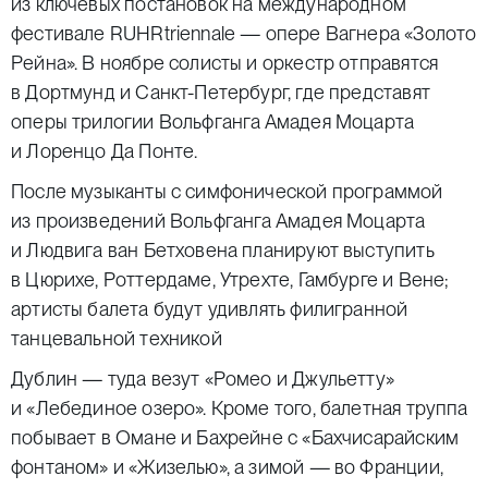
из ключевых постановок на международном
фестивале RUHRtriennale — опере Вагнера «Золото
Рейна». В ноябре солисты и оркестр отправятся
в Дортмунд и Санкт-Петербург, где представят
оперы трилогии Вольфганга Амадея Моцарта
и Лоренцо Да Понте.
После музыканты с симфонической программой
из произведений Вольфганга Амадея Моцарта
и Людвига ван Бетховена планируют выступить
в Цюрихе, Роттердаме, Утрехте, Гамбурге и Вене;
артисты балета будут удивлять филигранной
танцевальной техникой
Дублин — туда везут «Ромео и Джульетту»
и «Лебединое озеро». Кроме того, балетная труппа
побывает в Омане и Бахрейне с «Бахчисарайским
фонтаном» и «Жизелью», а зимой — во Франции,