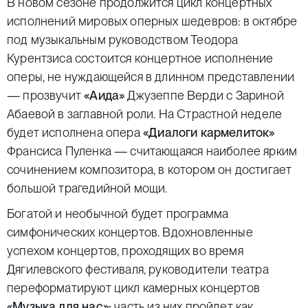
В новом сезоне продолжится цикл концертных
исполнений мировых оперных шедевров: в октябре
под музыкальным руководством Теодора
Курентзиса состоится концертное исполнение
оперы, не нуждающейся в длинном представлении
— прозвучит
«Аида»
Джузеппе Верди с Зариной
Абаевой в заглавной роли. На Страстной неделе
будет исполнена опера
«Диалоги кармелиток»
Франсиса Пуленка — считающаяся наиболее ярким
сочинением композитора, в котором он достигает
большой трагедийной мощи.
Богатой и необычной будет программа
симфонических концертов. Вдохновленные
успехом концертов, проходящих во время
Дягилевского фестиваля, руководители театра
переформатируют цикл камерных концертов
«Музыка для нас»:
часть из них пройдет как