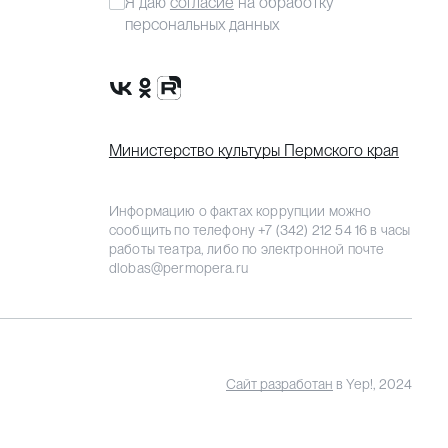
Я даю
согласие
на обработку
персональных данных
Сообщество VK
Группа в одноклассниках
Канал Rutube
Министерство культуры Пермского края
Информацию о фактах коррупции можно
сообщить по телефону
+7 (342) 212 54 16
в часы
работы театра, либо по электронной почте
dlobas@permopera.ru
Сайт разработан
в Yep!, 2024