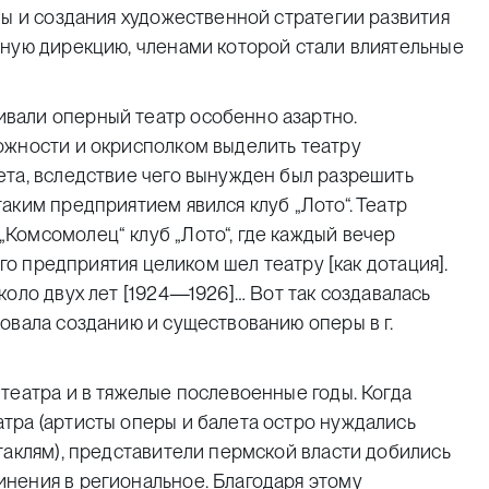
пы и создания художественной стратегии развития
ьную дирекцию, членами которой стали влиятельные
вали оперный театр особенно азартно.
ожности и окрисполком выделить театру
ета, вследствие чего вынужден был разрешить
аким предприятием явился клуб „Лото“. Театр
Комсомолец“ клуб „Лото“, где каждый вечер
ого предприятия целиком шел театру [как дотация].
оло двух лет [1924
—
1926
]
… Вот так создавалась
овала созданию и существованию оперы в г.
театра и в тяжелые послевоенные годы. Когда
тра (артисты оперы и балета остро нуждались
таклям), представители пермской власти добились
нения в региональное. Благодаря этому