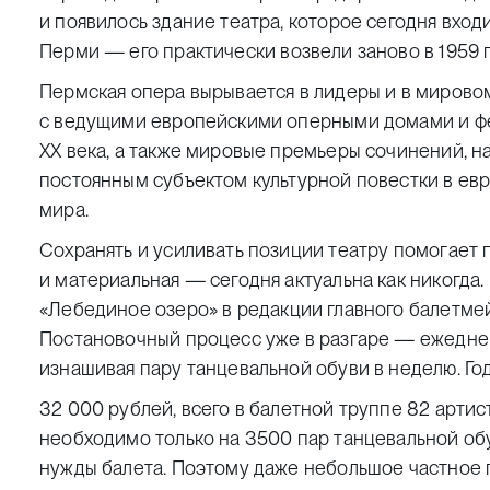
и появилось здание театра, которое сегодня вход
Перми
— его практически возвели заново в 1959 г
Пермская опера вырывается в лидеры и в мирово
с ведущими европейскими оперными домами и фе
ХХ века, а также мировые премьеры сочинений, н
постоянным субъектом культурной повестки в ев
мира.
Сохранять и усиливать позиции театру помогает 
и материальная — сегодня актуальна как никогда
«Лебединое озеро»
в редакции главного балетме
Постановочный процесс уже в разгаре — ежеднев
изнашивая пару танцевальной обуви в неделю. Г
32 000 рублей, всего в балетной труппе 82 артист
необходимо только на 3500 пар танцевальной о
нужды балета. Поэтому даже небольшое
частное