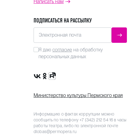
Написать нам
ПОДПИСАТЬСЯ НА РАССЫЛКУ
Электронная почта
ОТПРАВ
Я даю
согласие
на обработку
персональных данных
Сообщество VK
Группа в одноклассниках
Канал Rutube
Министерство культуры Пермского края
Информацию о фактах коррупции можно
сообщить по телефону
+7 (342) 212 54 16
в часы
работы театра, либо по электронной почте
dlobas@permopera.ru