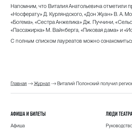
Напомним, что Виталия Анатольевича отметили п
«Носферату» Д. Курляндского, «Дон Жуан» В. А. М
«Богема», «Сестра Анжелика» Дж. Пуччини, «Сельс
«Пассажирка» М. Вайнберга, «Пиковая дама» и «Ио
С полным списком лауреатов можно ознакомить
Главная
Журнал
Виталий Полонский получил регион
АФИША И БИЛЕТЫ
ЛЮДИ ТЕАТР
Афиша
Руководств