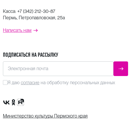
Касса:
+7 (342) 212-30-87
Пермь, Петропавловская, 25а
Написать нам
ПОДПИСАТЬСЯ НА РАССЫЛКУ
Электронная почта
ОТПР
Я даю
согласие
на обработку персональных данных
Сообщество VK
Группа в одноклассниках
Канал Rutube
Министерство культуры Пермского края