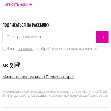
Написать нам
ПОДПИСАТЬСЯ НА РАССЫЛКУ
Электронная почта
ОТПР
Я даю
согласие
на обработку персональных данных
Сообщество VK
Группа в одноклассниках
Канал Rutube
Министерство культуры Пермского края
Информацию о фактах коррупции можно сообщить по телефону
+7 (342) 212
54 16
в часы работы театра, либо по электронной почте
dlobas@permopera.ru