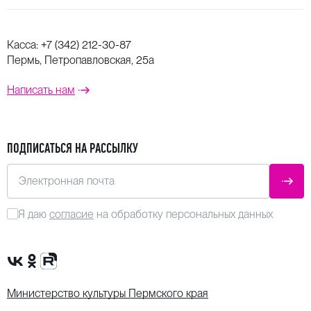
Касса:
+7 (342) 212-30-87
Пермь, Петропавловская, 25а
Написать нам
ПОДПИСАТЬСЯ НА РАССЫЛКУ
Электронная почта
ОТПР
Я даю
согласие
на обработку персональных данных
Сообщество VK
Группа в одноклассниках
Канал Rutube
Министерство культуры Пермского края