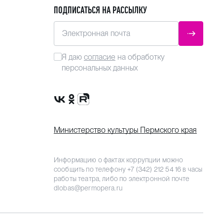
ПОДПИСАТЬСЯ НА РАССЫЛКУ
Электронная почта
ОТПРАВ
Я даю
согласие
на обработку
персональных данных
Сообщество VK
Группа в одноклассниках
Канал Rutube
Министерство культуры Пермского края
Информацию о фактах коррупции можно
сообщить по телефону
+7 (342) 212 54 16
в часы
работы театра, либо по электронной почте
dlobas@permopera.ru