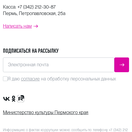
Касса:
+7 (342) 212-30-87
Пермь, Петропавловская, 25а
Написать нам
ПОДПИСАТЬСЯ НА РАССЫЛКУ
Электронная почта
ОТПР
Я даю
согласие
на обработку персональных данных
Сообщество VK
Группа в одноклассниках
Канал Rutube
Министерство культуры Пермского края
Информацию о фактах коррупции можно сообщить по телефону
+7 (342) 212