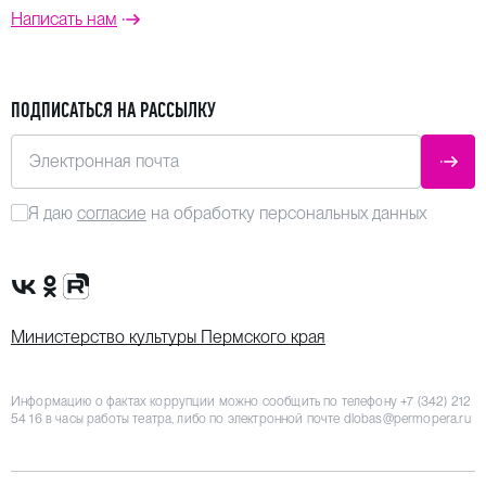
Написать нам
ПОДПИСАТЬСЯ НА РАССЫЛКУ
Электронная почта
ОТПР
Я даю
согласие
на обработку персональных данных
Сообщество VK
Группа в одноклассниках
Канал Rutube
Министерство культуры Пермского края
Информацию о фактах коррупции можно сообщить по телефону
+7 (342) 212
54 16
в часы работы театра, либо по электронной почте
dlobas@permopera.ru