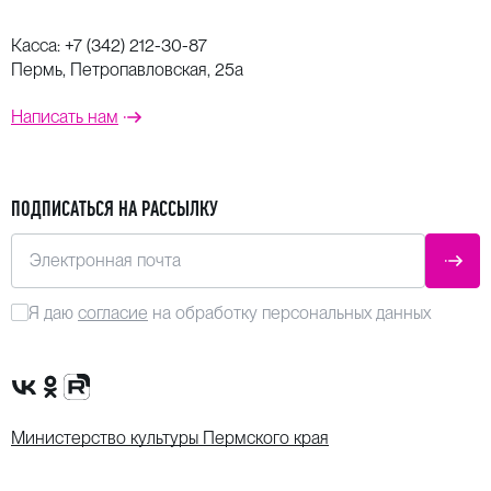
Касса:
+7 (342) 212-30-87
Пермь, Петропавловская, 25а
Написать нам
ПОДПИСАТЬСЯ НА РАССЫЛКУ
Электронная почта
ОТПР
Я даю
согласие
на обработку персональных данных
Сообщество VK
Группа в одноклассниках
Канал Rutube
Министерство культуры Пермского края