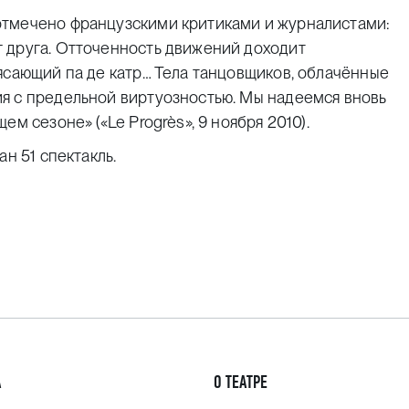
отмечено французскими критиками и журналистами:
 друга. Отточенность движений доходит
ясающий па де катр… Тела танцовщиков, облачённые
я с предельной виртуозностью. Мы надеемся вновь
м сезоне» («Le Progrès», 9 ноября 2010).
н 51 спектакль.
А
О ТЕАТРЕ