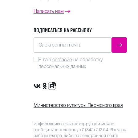
Написать нам
ПОДПИСАТЬСЯ НА РАССЫЛКУ
Электронная почта
ОТПРАВ
Я даю
согласие
на обработку
персональных данных
Сообщество VK
Группа в одноклассниках
Канал Rutube
Министерство культуры Пермского края
Информацию о фактах коррупции можно
сообщить по телефону
+7 (342) 212 54 16
в часы
работы театра, либо по электронной почте