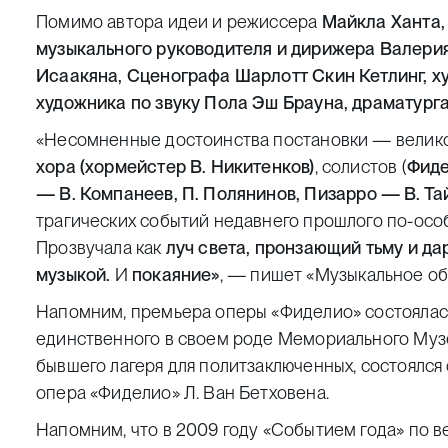
Помимо автора идеи и режиссера
Майкла Ханта,
музыкального руководителя и дирижера Валерия
Исаакяна, Сценографа Шарлотт Скин Кетлинг, 
художника по звуку Пола Эш Брауна, драматурга
«Несомненные достоинства постановки — велик
хора (хормейстер В. Никитенков)
, солистов (
Фиде
— В. Компанеев, П. Полянинов,
Пизарро —
В. Та
трагических событий недавнего прошлого по-осо
Прозвучала как
луч света, пронзающий тьму и д
музыкой.
И
покаяние»
, — пишет «Музыкальное об
Напомним, премьера оперы «Фиделио» состоялась 
единственного в своем роде Мемориального Музе
бывшего лагеря для политзаключенных, состоялся
опера «Фиделио» Л. Ван Бетховена.
Напомним, что
в 2009 году «Событием года» по в