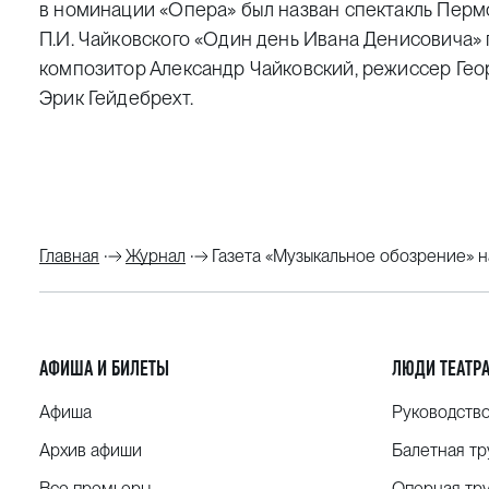
в номинации «Опера» был назван спектакль Пермс
П.И. Чайковского «Один день Ивана Денисовича» 
композитор Александр Чайковский, режиссер Гео
Эрик Гейдебрехт.
Главная
Журнал
Газета «Музыкальное обозрение» н
АФИША И БИЛЕТЫ
ЛЮДИ ТЕАТР
Афиша
Руководств
Архив афиши
Балетная тр
Все премьеры
Оперная тр