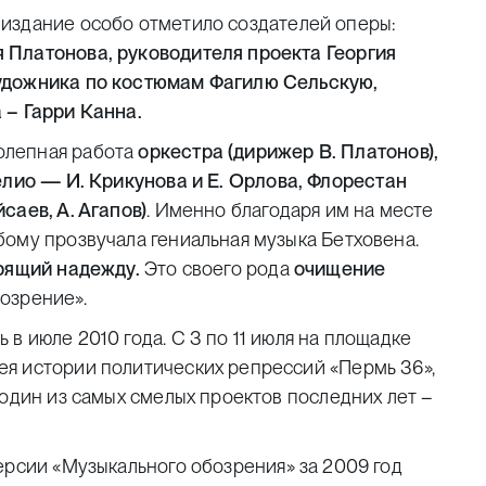
издание особо отметило создателей оперы:
 Платонова, руководителя проекта Георгия
художника по костюмам Фагилю Сельскую,
 – Гарри Канна.
олепная работа
оркестра
(дирижер В. Платонов),
лио — И. Крикунова и Е. Орлова, Флорестан
йсаев, А. Агапов
)
. Именно благодаря им на месте
бому прозвучала гениальная музыка Бетховена.
арящий надежду.
Это своего рода
очищение
озрение».
в июле 2010 года. С 3 по 11 июля на площадке
я истории политических репрессий «Пермь 36»,
 один из самых смелых проектов последних лет –
ерсии «Музыкального обозрения» за 2009 год