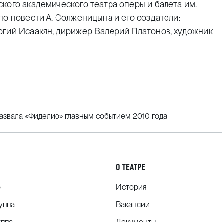
кого академического театра оперы и балета им.
по повести А. Солженицына и его создатели:
ргий Исаакян, дирижер Валерий Платонов, художник
азвала «Фиделио» главным событием 2010 года
А
О ТЕАТРЕ
о
История
уппа
Вакансии
уппа
Документы