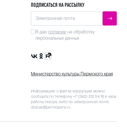
ПОДПИСАТЬСЯ НА РАССЫЛКУ
Электронная почта
ОТПРАВ
Я даю
согласие
на обработку
персональных данных
Сообщество VK
Группа в одноклассниках
Канал Rutube
Министерство культуры Пермского края
Информацию о фактах коррупции можно
сообщить по телефону
+7 (342) 212 54 16
в часы
работы театра, либо по электронной почте
dlobas@permopera.ru