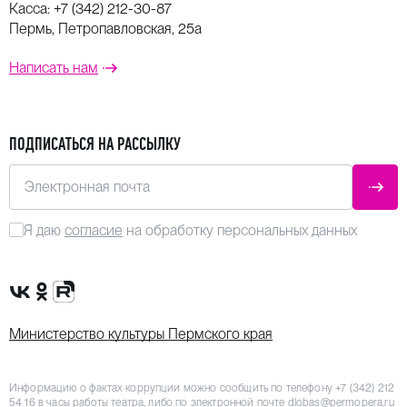
Касса:
+7 (342) 212-30-87
Пермь, Петропавловская, 25а
Написать нам
ПОДПИСАТЬСЯ НА РАССЫЛКУ
Электронная почта
ОТПР
Я даю
согласие
на обработку персональных данных
Сообщество VK
Группа в одноклассниках
Канал Rutube
Министерство культуры Пермского края
Информацию о фактах коррупции можно сообщить по телефону
+7 (342) 212
54 16
в часы работы театра, либо по электронной почте
dlobas@permopera.ru