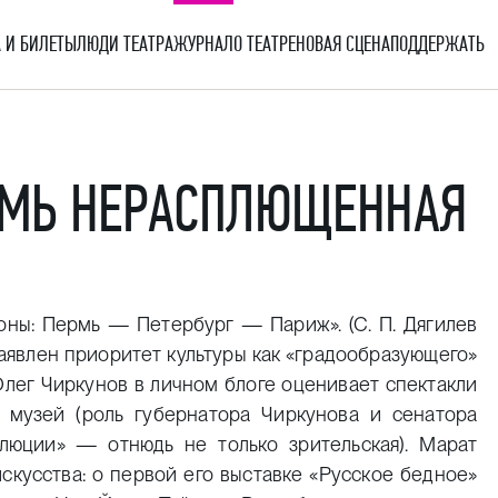
 И БИЛЕТЫ
ЛЮДИ ТЕАТРА
ЖУРНАЛ
О ТЕАТРЕ
НОВАЯ СЦЕНА
ПОДДЕРЖАТЬ
ЕРМЬ НЕРАСПЛЮЩЕННАЯ
оны: Пермь — Петербург — Париж». (
С. П. Дягилев
аявлен приоритет культуры как «градообразующего»
Олег Чиркунов в личном блоге оценивает спектакли
 музей (роль губернатора Чиркунова и сенатора
люции» — отнюдь не только зрительская). Марат
скусства: о первой его выставке «Русское бедное»