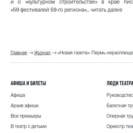
и о «культурном строительстве» в крае пис
«59 фестивалей
59-го
региона»…
читать далее
Главная
Журнал
«Новая газета»: Пермь нерасплющ
АФИША И БИЛЕТЫ
ЛЮДИ ТЕАТР
Афиша
Руководств
Архив афиши
Балетная тр
Все премьеры
Оперная тр
В театр с детьми
Оркестр теа