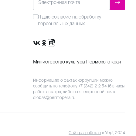
Электронная почта
ОТПРАВ
Я даю
согласие
на обработку
персональных данных
Сообщество VK
Группа в одноклассниках
Канал Rutube
Министерство культуры Пермского края
Информацию о фактах коррупции можно
сообщить по телефону
+7 (342) 212 54 16
в часы
работы театра, либо по электронной почте
dlobas@permopera.ru
Сайт разработан
в Yep!, 2024