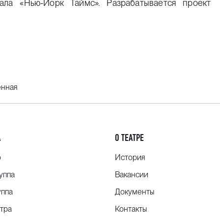
ала «
Нью-Йорк
Таймс». Разрабатывается проект
енная
А
О ТЕАТРЕ
о
История
уппа
Вакансии
уппа
Документы
тра
Контакты