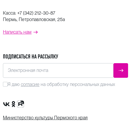
Касса:
+7 (342) 212-30-87
Пермь, Петропавловская, 25а
Написать нам
ПОДПИСАТЬСЯ НА РАССЫЛКУ
Электронная почта
ОТПР
Я даю
согласие
на обработку персональных данных
Сообщество VK
Группа в одноклассниках
Канал Rutube
Министерство культуры Пермского края