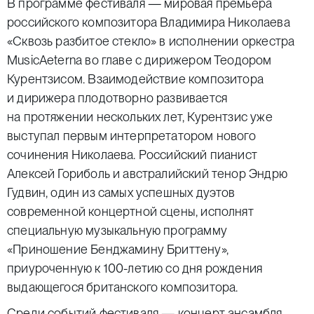
В программе фестиваля — мировая премьера
российского композитора Владимира Николаева
«Сквозь разбитое стекло» в исполнении оркестра
MusicAeterna во главе с дирижером Теодором
Курентзисом. Взаимодействие композитора
и дирижера плодотворно развивается
на протяжении нескольких лет, Курентзис уже
выступал первым интерпретатором нового
сочинения Николаева. Российский пианист
Алексей Гориболь и австралийский тенор Эндрю
Гудвин, один из самых успешных дуэтов
современной концертной сцены, исполнят
специальную музыкальную программу
«Приношение Бенджамину Бриттену»,
приуроченную к 100-летию со дня рождения
выдающегося британского композитора.
Среди событий фестиваля — концерт ансамбля