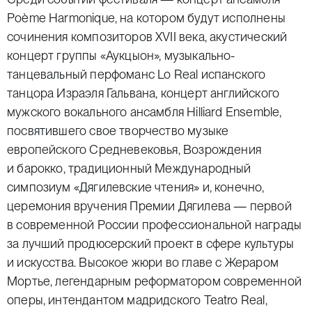
Poème Harmonique, на котором будут исполнены
сочинения композиторов XVII века, акустический
концерт группы «Аукцыон», музыкально-
танцевальный перфоманс Lo Real испанского
танцора Израэля Гальвана, концерт английского
мужского вокального ансамбля Hilliard Ensemble,
посвятившего свое творчество музыке
европейского Средневековья, Возрождения
и барокко, традиционный Международный
симпозиум «Дягилевские чтения» и, конечно,
церемония вручения Премии Дягилева — первой
в современной России профессиональной награды
за лучший продюсерский проект в сфере культуры
и искусства. Высокое жюри во главе с Жераром
Мортье, легендарным реформатором современной
оперы, интендантом мадридского Teatro Real,