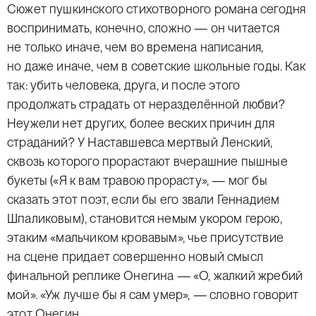
Сюжет пушкинского стихотворного романа сегодня
воспринимать, конечно, сложно — он читается
не только иначе, чем во времена написания,
но даже иначе, чем в советские школьные годы. Как
так: убить человека, друга, и после этого
продолжать страдать от неразделённой любви?
Неужели нет других, более веских причин для
страданий? У Наставшевса мертвый Ленский,
сквозь которого прорастают вчерашние пышные
букеты («Я к вам травою прорасту», — мог бы
сказать этот поэт, если бы его звали Геннадием
Шпаликовым), становится немым укором герою,
этаким «мальчиком кровавым», чье присутствие
на сцене придает совершенно новый смысл
финальной реплике Онегина — «О, жалкий жребий
мой». «Уж лучше бы я сам умер», — словно говорит
этот Онегин.