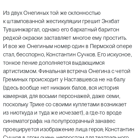
Из двух Онегиных той же склонностью
к штампованной жестикуляции грешит Энхбат
Тувшинжаргал, однако его бархатный баритон
редкой окраски заставляет многое ему простить.
И все же Онегиным номер один в Пермской опере
стал, бесспорно, Константин Сучков. Его искусное,
тонкое пение дополняется выдающимся
артистизмом. Финальная встреча Онегина с четой
Греминых происходит у Наставшевса не на балу
(здесь вообще нет никаких балов, вся история
камерная, для восьми персонажей, даже семи,
поскольку Трике со своими куплетами возникает
из ниоткуда и туда же исчезает), а где-то вроде
синематографа: на полупрозрачный занавес
проецируется изображение лица героя; Константин
Сучков в этом очень непростом для театрального