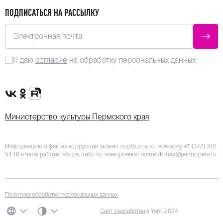
ПОДПИСАТЬСЯ НА РАССЫЛКУ
Электронная почта
ОТПР
Я даю
согласие
на обработку персональных данных
Сообщество VK
Группа в одноклассниках
Канал Rutube
Министерство культуры Пермского края
Информацию о фактах коррупции можно сообщить по телефону
+7 (342) 212
54 16
в часы работы театра, либо по электронной почте
dlobas@permopera.ru
Политика обработки персональных данных
СИСТЕМНАЯ ТЕМА
Сайт разработан
в Yep!, 2024
ЯЗЫК
ЦВЕТОВАЯ СХЕМА