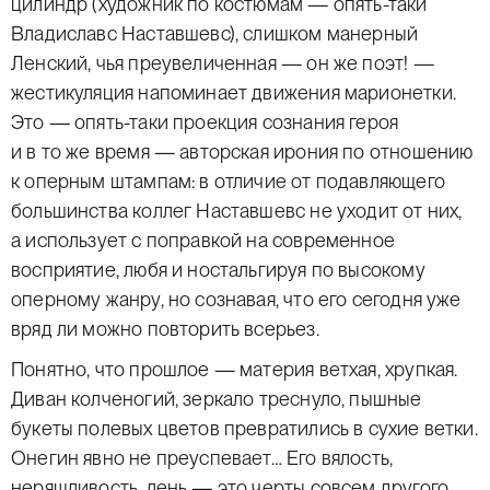
цилиндр (художник по костюмам — опять-таки
Владиславс Наставшевс), слишком манерный
Ленский, чья преувеличенная — он же поэт! —
жестикуляция напоминает движения марионетки.
Это — опять-таки проекция сознания героя
и в то же время — авторская ирония по отношению
к оперным штампам: в отличие от подавляющего
большинства коллег Наставшевс не уходит от них,
а использует с поправкой на современное
восприятие, любя и ностальгируя по высокому
оперному жанру, но сознавая, что его сегодня уже
вряд ли можно повторить всерьез.
Понятно, что прошлое — материя ветхая, хрупкая.
Диван колченогий, зеркало треснуло, пышные
букеты полевых цветов превратились в сухие ветки.
Онегин явно не преуспевает… Его вялость,
неряшливость, лень — это черты совсем другого