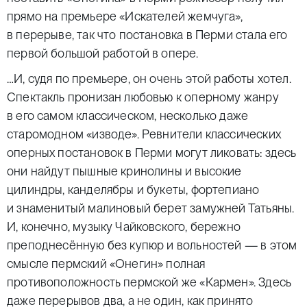
прямо на премьере «Искателей жемчуга»,
в перерыве, так что постановка в Перми стала его
первой большой работой в опере.
…И, судя по премьере, он очень этой работы хотел.
Спектакль пронизан любовью к оперному жанру
в его самом классическом, несколько даже
старомодном «изводе». Ревнители классических
оперных постановок в Перми могут ликовать: здесь
они найдут пышные кринолины и высокие
цилиндры, канделябры и букеты, фортепиано
и знаменитый малиновый берет замужней Татьяны.
И, конечно, музыку Чайковского, бережно
преподнесённую без купюр и вольностей — в этом
смысле пермский «Онегин» полная
противоположность пермской же «Кармен». Здесь
даже перерывов два, а не один, как принято