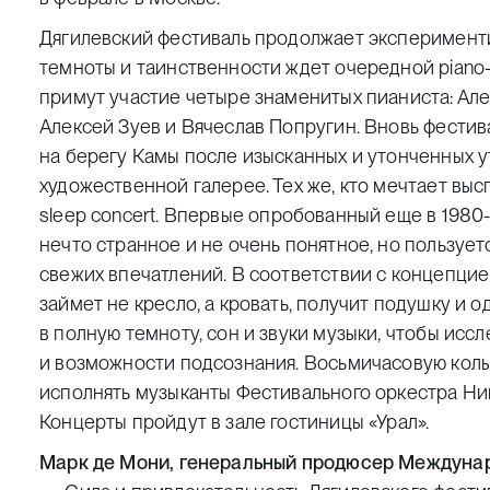
Дягилевский фестиваль продолжает эксперимент
темноты и таинственности ждет очередной
piano
примут участие четыре знаменитых пианиста: Ал
Алексей Зуев и Вячеслав Попругин. Вновь фестив
на берегу Камы после изысканных и утонченных 
художественной галерее. Тех же, кто мечтает вы
sleep concert
. Впервые опробованный еще в 1980-
нечто странное и не очень понятное, но пользуе
свежих впечатлений. В соответствии с концепцие
займет не кресло, а кровать, получит подушку и о
в полную темноту, сон и звуки музыки, чтобы исс
и возможности подсознания. Восьмичасовую колы
исполнять музыканты Фестивального оркестра Ни
Концерты пройдут в зале гостиницы «Урал».
Марк де Мони, генеральный продюсер Междунар