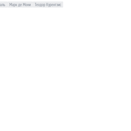
валь
Марк де Мони
Теодор Курентзис