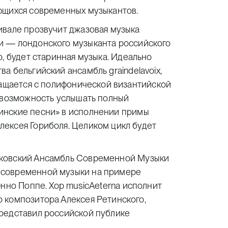
ющихся современных музыкантов.
ивале прозвучит джазовая музыка
ии —
лондонского музыканта российского
но, будет старинная музыка. Идеально
тва
бельгийский ансамбль graindelavoix
,
ращается с полифонической византийской
т возможность услышать
полный
инские песни»
в исполнении примы
ексея Гориболя. Целиком цикл будет
ковский Ансамбль Современной Музыки
 современной музыки на примере
Энно Поппе.
Хор musicAeterna
исполнит
 композитора Алексея Ретинского,
редставил российской публике