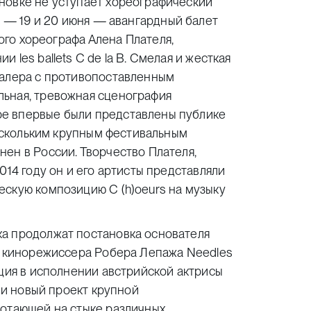
новке не уступает хореографический
я — 19 и 20 июня —
авангардный балет
го хореографа Алена Плателя,
les ballets C de la B. Смелая и жесткая
Малера с противопоставленным
ьная, тревожная сценография
е впервые были представлены публике
нескольким крупным фестивальным
ен в России. Творчество Плателя,
014 году он и его артисты представляли
ескую композицию С (h)oeurs на музыку
а продолжат постановка основателя
 и кинорежиссера Робера Лепажа
Needles
ция в исполнении австрийской актрисы
и новый проект крупной
ботающей на стыке различных