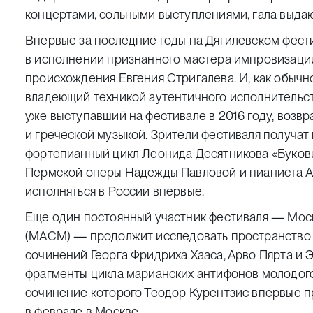
концертами, сольными выступлениями, гала выда
Впервые за последние годы на Дягилевском фест
в исполнении признанного мастера импровизац
происхождения Евгения Стригалева
. И, как обыч
владеющий техникой аутентичного исполнительс
уже выступавший на фестивале в 2016 году, возв
и греческой музыкой. Зрители фестиваля получа
фортепианный цикл Леонида Десятникова «Буков
Пермской оперы Надежды Павловой и пианиста Ал
исполняться в России впервые.
Еще один постоянный участник фестиваля —
Мос
(МАСМ)
— продолжит исследовать пространство
сочинений Георга Фридриха Хааса, Арво Пярта и 
фрагменты цикла марианских антифонов молодого
сочинение которого Теодор Курентзис впервые п
в феврале в Москве.