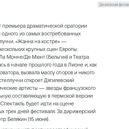
Дягилевский фести
т
премьера драматической оратории
 одного из самых востребованных
луччи. «Жанна на костре» —
нескольких крупных сцен Европы:
Ла Монне/Де Мюнт (Бельгия) и Театра
сь в начале прошлого года в Лионе и, как
ватора, вызвала массу споров и никого
стеллуччи откроет Дягилевский
тические артисты — звезды французского
льную составляющую в пермской версии
 Спектакль будет идти на сцене
ых трех дней фестиваля. За дирижерский
тр Белякин (15 июня).