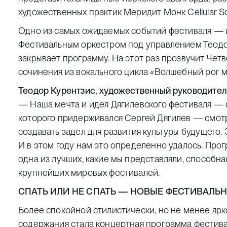
художественных практик Меридит Монк
Cellular 
Одно из самых ожидаемых событий фестиваля —
Фестивальным оркестром под управлением Теодо
закрывает программу. На этот раз прозвучит Чет
сочинения из вокального цикла «Волшебный рог м
Теодор Курентзис, художественный руководител
— Наша мечта и идея Дягилевского фестиваля — с
которого придерживался Сергей Дягилев — смотр
создавать задел для развития культуры будущего.
И в этом году нам это определенно удалось. Пр
одна из лучших, какие мы представляли, способн
крупнейших мировых фестивалей.
СПАТЬ ИЛИ НЕ СПАТЬ — НОВЫЕ ФЕСТИВАЛЬ
Более спокойной стилистически, но не менее ярк
содержания стала концертная программа фестив