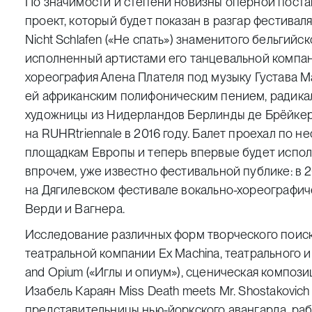
По значимости и степени новизны оперной поста
проект, который будет показан в разгар фестивал
Nicht Sсhlafen («Не спать»)
знаменитого бельгийско
исполненный артистами его танцевальной компании 
хореография Алена Плателя под музыку Густава 
ей африканским полифоническим пением, радикал
художницы из Нидерландов Берлинды де Брёйкер
на RUHRtriennale в 2016 году. Балет проехал по 
площадкам Европы и теперь впервые будет исполн
впрочем, уже известно фестивальной публике: в 2
на Дягилевском фестивале вокально-хореографич
Верди и Вагнера.
Исследование различных форм творческого поиск
театральной компании Ex Machina, театрального
and Opium («Иглы и опиум»)
, сценическая компози
Изабель Караян
Miss Death meets Mr. Shostakovich
представительницы нью-йоркского авангарда, ра