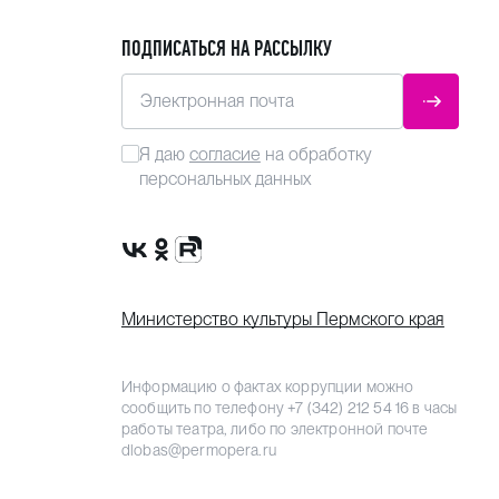
ПОДПИСАТЬСЯ НА РАССЫЛКУ
Электронная почта
ОТПРАВ
Я даю
согласие
на обработку
персональных данных
Сообщество VK
Группа в одноклассниках
Канал Rutube
Министерство культуры Пермского края
Информацию о фактах коррупции можно
сообщить по телефону
+7 (342) 212 54 16
в часы
работы театра, либо по электронной почте
dlobas@permopera.ru