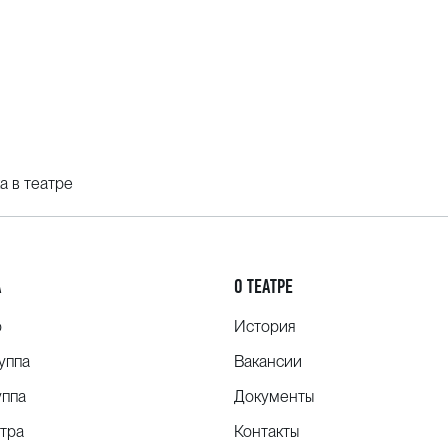
а в театре
А
О ТЕАТРЕ
о
История
уппа
Вакансии
уппа
Документы
тра
Контакты