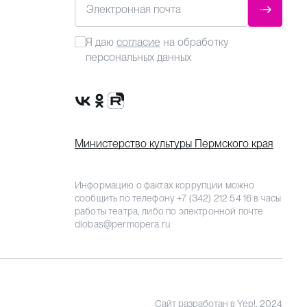
Электронная почта
ОТПРАВ
Я даю
согласие
на обработку
персональных данных
Сообщество VK
Группа в одноклассниках
Канал Rutube
Министерство культуры Пермского края
Информацию о фактах коррупции можно
сообщить по телефону
+7 (342) 212 54 16
в часы
работы театра, либо по электронной почте
dlobas@permopera.ru
Сайт разработан
в Yep!, 2024