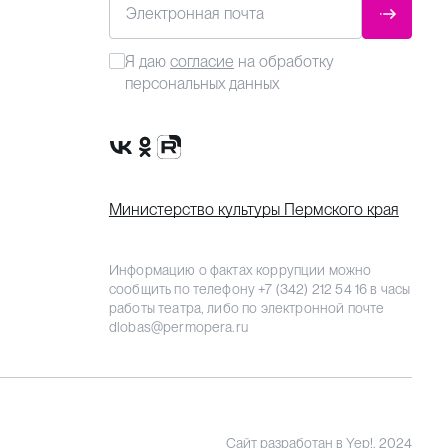
Электронная почта
ОТПРАВ
Я даю
согласие
на обработку
персональных данных
Сообщество VK
Группа в одноклассниках
Канал Rutube
Министерство культуры Пермского края
Информацию о фактах коррупции можно
сообщить по телефону
+7 (342) 212 54 16
в часы
работы театра, либо по электронной почте
dlobas@permopera.ru
Сайт разработан
в Yep!, 2024