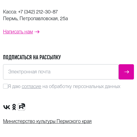
Касса:
+7 (342) 212-30-87
Пермь, Петропавловская, 25а
Написать нам
ПОДПИСАТЬСЯ НА РАССЫЛКУ
Электронная почта
ОТПР
Я даю
согласие
на обработку персональных данных
Сообщество VK
Группа в одноклассниках
Канал Rutube
Министерство культуры Пермского края