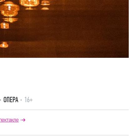
ОПЕРА
16+
пектакле