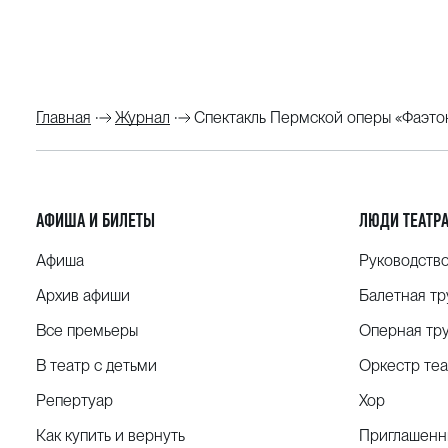
Главная
Журнал
Спектакль Пермской оперы «Фаэтон
АФИША И БИЛЕТЫ
ЛЮДИ ТЕАТР
Афиша
Руководств
Архив афиши
Балетная тр
Все премьеры
Оперная тр
В театр с детьми
Оркестр теа
Репертуар
Хор
Как купить и вернуть
Приглашенн