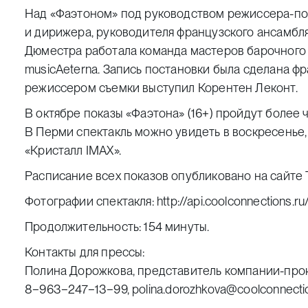
Над «Фаэтоном» под руководством режиссера-п
и дирижера, руководителя французского ансамбл
Дюместра работала команда мастеров барочного 
musicAeterna. Запись постановки была сделана фр
режиссером съемки выступил Корентен Леконт.
В октябре показы «Фаэтона» (16+) пройдут более 
В Перми спектакль можно увидеть в воскресенье, 2
«Кристалл IMAX»
.
Расписание всех показов опубликовано
на сайте
Фотографии спектакля:
http://api.coolconnections.r
Продолжительность: 154 минуты.
Контакты для прессы:
Полина Дорожкова, представитель компании-прока
8−963−247−13−99,
polina.dorozhkova@coolconnecti