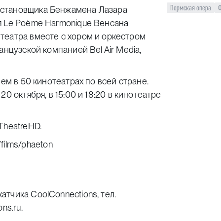
Пермская опера
остановщика Бенжамена Лазара
я Le Poème Harmonique Венсана
театра вместе с хором и оркестром
анцузской компанией Bel Air Media,
чем в 50 кинотеатрах по всей стране.
0 октября, в 15:00 и 18:20
в кинотеатре
 TheatreHD
.
u/films/phaeton
тчика CoolConnections, тел.
ons.ru
.