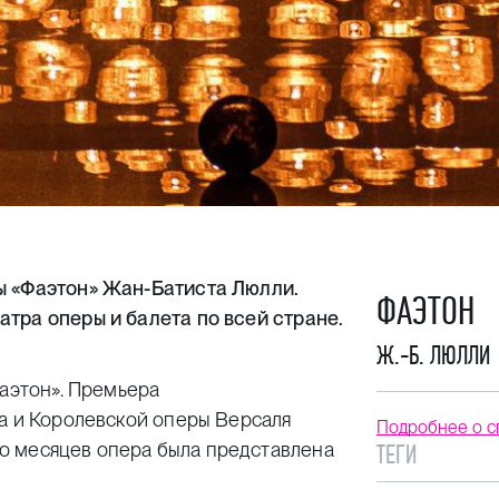
ы «Фаэтон» Жан-Батиста Люлли.
ФАЭТОН
атра оперы и балета по всей стране.
Ж.-Б. ЛЮЛЛИ
аэтон».
Премьера
та и Королевской оперы Версаля
Подробнее о с
ько месяцев опера была представлена
ТЕГИ