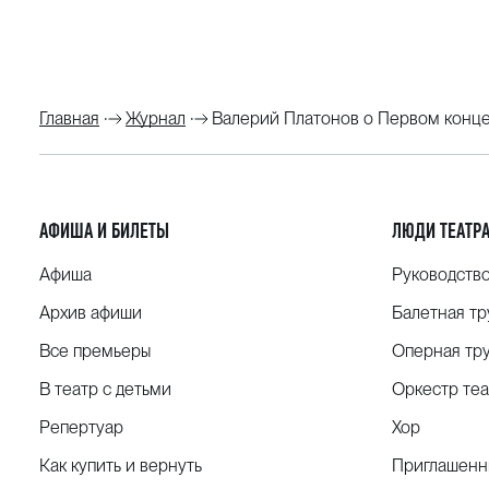
Главная
Журнал
Валерий Платонов о Первом конц
АФИША И БИЛЕТЫ
ЛЮДИ ТЕАТР
Афиша
Руководств
Архив афиши
Балетная тр
Все премьеры
Оперная тр
В театр с детьми
Оркестр теа
Репертуар
Хор
Как купить и вернуть
Приглашенн