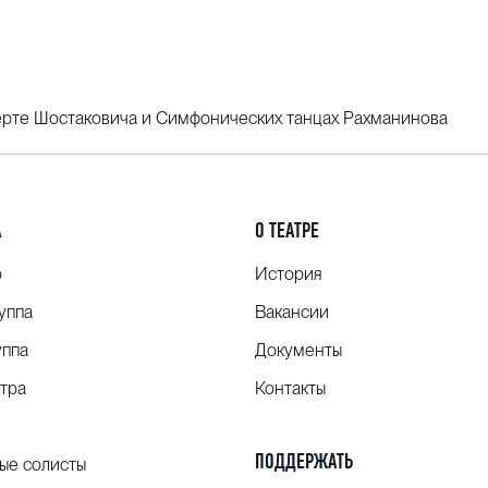
ерте Шостаковича и Симфонических танцах Рахманинова
А
О ТЕАТРЕ
о
История
уппа
Вакансии
уппа
Документы
тра
Контакты
ПОДДЕРЖАТЬ
ые солисты