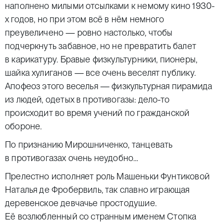
наполнено милыми отсылками к немому кино 1930-
х годов, но при этом всё в нём немного
преувеличено — ровно настолько, чтобы
подчеркнуть забавное, но не превратить балет
в карикатуру. Бравые физкультурники, пионеры,
шайка хулиганов — все очень веселят публику.
Апофеоз этого веселья — физкультурная пирамида
из людей, одетых в противогазы: дело-то
происходит во время учений по гражданской
обороне.
По признанию Мирошниченко, танцевать
в противогазах очень неудобно…
Прелестно исполняет роль Машеньки Фунтиковой
Наталья де Фробервиль, так славно играющая
деревенское девчачье простодушие.
Её возлюбленный со странным именем Стопка