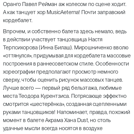
Оранго Павел Рейман аж колесом по сцене ходит.
А как танцует хор MusicAeterna! Почти заправский
кордебалет.
Впрочем, и собственно балета здесь немало, ведь
в действии участвует танцовщица Настя
Терпсихорова (Инна Билаш). Мирошниченко вволю
«оттянулся», придумывая для кордебалета массовые
построения в раннесоветском стиле. Особенности
хореографии предполагают просмотр немного
сверху, чтобы оценить рисунок массовых танцев.
Лучше всего — первый ряд бельэтажа, любимые
места Теодора Курентзиса. Потрясающе эффектно
смотрится «шестерёнка», созданная сцепленными
руками танцовщиков! Напоминает, правда, похожий
момент в балете Акрама Хана Dust, но столь
удачные мысли всегда носятся в воздухе