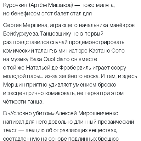
Курочкин (Артём Мишаков) — тоже миляга;
но бенефисом этот балет стал для
Сергея Мершина, играющего начальника манёвров
Бейбуржуева. Танцовщику не в первый
раз представился случай продемонстрировать
комический талант: в миниатюре Каэтано Сото
на музыку Баха Quotidianо он вместе
с той же Натальей де Фробервиль играет ссору
молодой пары… из-за зелёного носка. И там, и здесь
Мершин приятно удивляет умением броско
и эксцентрично комиковать, не теряя при этом
чёткости танца.
В «Условно убитом» Алексей Мирошниченко
написал для него довольно длинный прозаический
текст — лекцию об отравляющих веществах,
составленную на основе подлинных брошюр