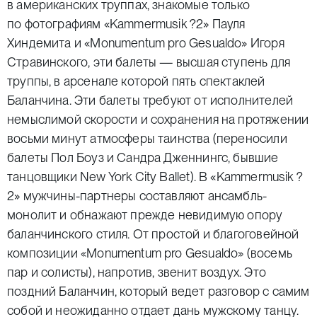
в американских труппах, знакомые только
по фотографиям «Kammermusik ?2» Пауля
Хиндемита и «Monumentum pro Gesualdo» Игоря
Стравинского, эти балеты — высшая ступень для
труппы, в арсенале которой пять спектаклей
Баланчина. Эти балеты требуют от исполнителей
немыслимой скорости и сохранения на протяжении
восьми минут атмосферы таинства (переносили
балеты Пол Боуз и Сандра Дженнингс, бывшие
танцовщики New York City Ballet). В «Kammermusik ?
2» мужчины-партнеры составляют ансамбль-
монолит и обнажают прежде невидимую опору
баланчинского стиля. От простой и благоговейной
композиции «Monumentum pro Gesualdo» (восемь
пар и солисты), напротив, звенит воздух. Это
поздний Баланчин, который ведет разговор с самим
собой и неожиданно отдает дань мужскому танцу.