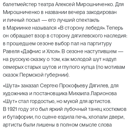
балетмейстер театра Алексей Мирошниченко. Для
Мирошниченко в названии вечера закодирован
и личный посыл — его лучший спектакль
в Мариинке назывался «В сторону лебедя». Теперь
он обращает взор в сторону дягилевского наследия:
в прошедшем сезоне выбор пал на партитуру
Равеля «Дафнис и Хлоя». В сезоне наступившем —
на русскую сказку о том, как молодой шут надул
семерых старых шутов и глупого купца (по мотивам
сказок Пермской губернии).
«Шута» заказал Сергею Прокофьеву Дягилев, для
художника и постановщика Михаила Ларионова
«Шут» стал гордостью, но мукой для артистов.
В 1921 году это был яркий лубочный танец костюмов
и бутафории, по сцене ездила печь, хлопали двери,
артисты были лишены в полном смысле слова