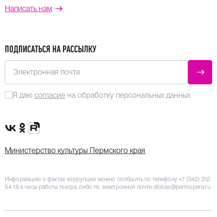
Написать нам
ПОДПИСАТЬСЯ НА РАССЫЛКУ
Электронная почта
ОТПР
Я даю
согласие
на обработку персональных данных
Сообщество VK
Группа в одноклассниках
Канал Rutube
Министерство культуры Пермского края
Информацию о фактах коррупции можно сообщить по телефону
+7 (342) 212
54 16
в часы работы театра, либо по электронной почте
dlobas@permopera.ru